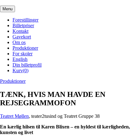
Menu
Forestillinger
Billetpriser
Kontakt
Gavekort
Om os
Produktioner
For skoler
English
Din billetprofil
Kurv(
0
)
Produktioner
TÆNK, HVIS MAN HAVDE EN
REJSEGRAMMOFON
Teatret Møllen
, teater2tusind og Teatret Gruppe 38
En kærlig hilsen til Karen Blixen – en hyldest til kærligheden,
kunsten og livet