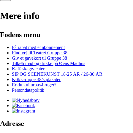
Mere info
Fodens menu
Få rabat med et abonnement
Find vej til Teatret Gruppe 38
Giv et gavekort til Gruppe 38
Tilkøb mad og drikke på Øens Madhus
Kaffe-kage-teater
SIP OG SCENEKUNST 18-25 ÅR / 26-30 ÅR
Køb Gruppe 38’s plakater
Er du kulturpas-bruger?
Persondatapolitik
Adresse