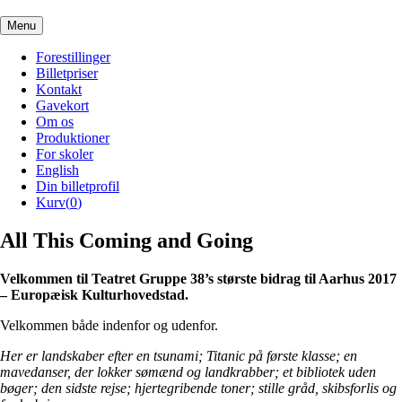
Menu
Forestillinger
Billetpriser
Kontakt
Gavekort
Om os
Produktioner
For skoler
English
Din billetprofil
Kurv(
0
)
All This Coming and Going
Velkommen til Teatret Gruppe 38’s største bidrag til Aarhus 2017
– Europæisk Kulturhovedstad.
Velkommen både indenfor og udenfor.
Her er landskaber efter en tsunami; Titanic på første klasse; en
mavedanser, der lokker sømænd og landkrabber; et bibliotek uden
bøger; den sidste rejse; hjertegribende toner; stille gråd, skibsforlis og