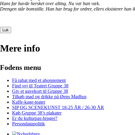
Hans far havde hersket over alting. Nu var han væk.
Drengen står bomstille. Han har brug for ordrer, ellers eksisterer han i
Luk
Mere info
Fodens menu
Få rabat med et abonnement
Find vej til Teatret Gruppe 38
Giv et gavekort til Gruppe 38
Tilkøb mad og drikke på Øens Madhus
Kaffe-kage-teater
SIP OG SCENEKUNST 18-25 ÅR / 26-30 ÅR
Køb Gruppe 38’s plakater
Er du kulturpas-bruger?
Persondatapolitik