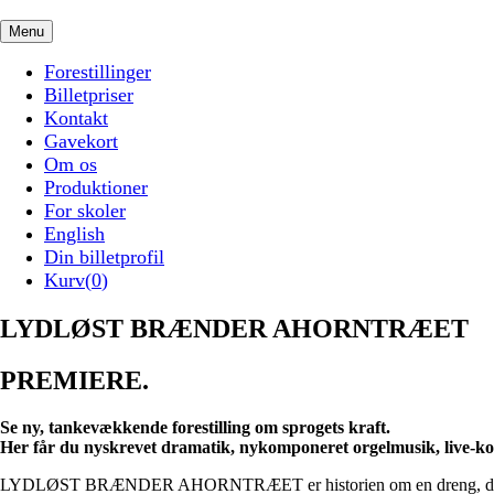
Menu
Forestillinger
Billetpriser
Kontakt
Gavekort
Om os
Produktioner
For skoler
English
Din billetprofil
Kurv(
0
)
LYDLØST BRÆNDER AHORNTRÆET
PREMIERE.
Se ny, tankevækkende forestilling om sprogets kraft.
Her får du nyskrevet dramatik, nykomponeret orgelmusik, live-kor
LYDLØST BRÆNDER AHORNTRÆET er historien om en dreng, der 