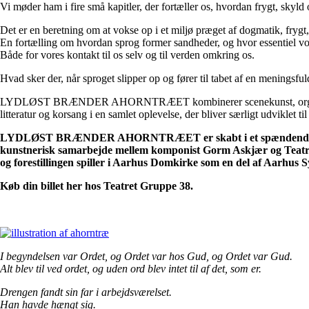
Vi møder ham i fire små kapitler, der fortæller os, hvordan frygt, skyl
Det er en beretning om at vokse op i et miljø præget af dogmatik, frygt
En fortælling om hvordan sprog former sandheder, og hvor essentiel vore
Både for vores kontakt til os selv og til verden omkring os.
Hvad sker der, når sproget slipper op og fører til tabet af en meningsful
LYDLØST BRÆNDER AHORNTRÆET kombinerer scenekunst, orge
litteratur og korsang i en samlet oplevelse, der bliver særligt udviklet t
LYDLØST BRÆNDER AHORNTRÆET er skabt i et spændend
kunstnerisk samarbejde mellem komponist Gorm Askjær og Teatr
og forestillingen spiller i Aarhus Domkirke som en del af Aarhus 
Køb din billet her hos Teatret Gruppe 38.
I begyndelsen var Ordet, og Ordet var hos Gud, og Ordet var Gud.
Alt blev til ved ordet, og uden ord blev intet til af det, som er.
Drengen fandt sin far i arbejdsværelset.
Han havde hængt sig.