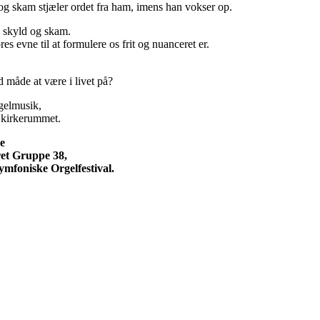
d og skam stjæler ordet fra ham, imens han vokser op.
, skyld og skam.
s evne til at formulere os frit og nuanceret er.
d måde at være i livet på?
lmusik,
il kirkerummet.
e
et Gruppe 38,
Symfoniske Orgelfestival.