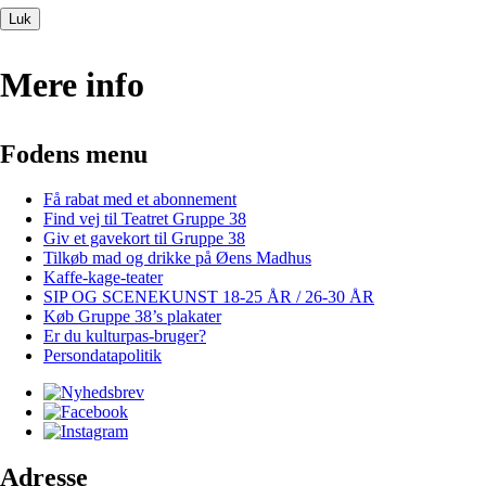
Luk
Mere info
Fodens menu
Få rabat med et abonnement
Find vej til Teatret Gruppe 38
Giv et gavekort til Gruppe 38
Tilkøb mad og drikke på Øens Madhus
Kaffe-kage-teater
SIP OG SCENEKUNST 18-25 ÅR / 26-30 ÅR
Køb Gruppe 38’s plakater
Er du kulturpas-bruger?
Persondatapolitik
Adresse