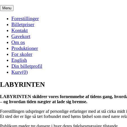
Menu
Forestillinger
Billetpriser
Kontakt
Gavekort
Om os
Produktioner
For skoler
English
Din billetprofil
Kurv(
0
)
LABYRINTEN
LABYRINTEN skildrer vores fornemmelse af tidens gang, hvordan 
– og hvordan tiden nægter at lade sig bremse.
Forestillingen udspringer af personlige erfaringer med at stå cirka midt i
Et sted der er lige så tæt forbundet med børns fødsel som med nære rel
Publikum møder tre dansere i hver deres følelsesmæssige tilstande.