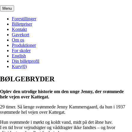
Menu
Forestillinger
Billetpriser
Kontakt
Gavekort
Om os
Produktioner
For skoler
English
Din billetprofil
Kurv(
0
)
BØLGEBRYDER
Oplev den utrolige historie om den unge Jenny,
der svømmede
hele vejen over Kattegat.
29 timer. Så længe svømmede Jenny Kammersgaard, da hun i 1937
svømmede hel vejen over Kattegat.
Hun svømmede i mørkt og koldt vand, midt på det åbne hav.
I en tid hvor vejrudsigter og våddragter ikke fandtes – og hvor