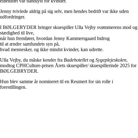
eliteidræt var bandlyst for kvinder.
Jenny tvivlede aldrig på sig selv, men hendes bedrift var ikke uden
udfordringer.
I BØLGERYDER bringer skuespiller Ulla Vejby svømmerens mod og
stædighed til live,
når hun fremfører, hvordan Jenny Kammersgaard bidrog
til at ændre samfundets syn på,
hvad mennesker, og ikke mindst kvinder, kan udrette.
Ulla Vejby, du måske kender fra
Badehotellet
og
Sygeplejeskolen
,
modtog CPHCulture-prisen Årets skuespiller/ skuespillerinde 2025 for
BØLGEBRYDER.
Hun blev samme år nomineret til en Reumert for sin rolle i
forestillingen.