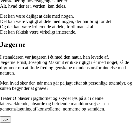
Venskaber og uoverstigelige smerter.
Alt, hvad der er i verden, kan deles.
Det kan være dejligt at dele med nogen.
Det kan være vigtigt at dele med nogen, der har brug for det.
Og det kan være irriterende at dele, fordi man skal.
Det kan faktisk være virkeligt irriterende.
Jægerne
I stenalderen var jægeren i ét med den natur, han levede af.
Jægerne Ernst, Joseph og Makmut er ikke rigtigt i ét med noget, så de
drømmer om at finde fred og genskabe mandens ur-forbindelse med
naturen.
Men hvad sker der, når man går på jagt efter sit personlige totemdyr, og
sulten begynder at gnave?
Teater O blæser i jagthornet og skyder løs på alt i denne
lattervækkende, absurde og befriende manddomsrejse – en
gennemslagtning af kønsrollerne, normerne og samtiden.
Luk