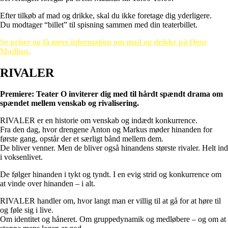
Efter tilkøb af mad og drikke, skal du ikke foretage dig yderligere.
Du modtager “billet” til spisning sammen med din teaterbillet.
Se priser og få mere information om mad og drikke på Øens
Madhus.
RIVALER
Premiere: Teater O inviterer dig med til hårdt spændt drama om
spændet mellem venskab og rivalisering.
RIVALER er en historie om venskab og indædt konkurrence.
Fra den dag, hvor drengene Anton og Markus møder hinanden for
første gang, opstår der et særligt bånd mellem dem.
De bliver venner. Men de bliver også hinandens største rivaler. Helt ind
i voksenlivet.
De følger hinanden i tykt og tyndt. I en evig strid og konkurrence om
at vinde over hinanden – i alt.
RIVALER handler om, hvor langt man er villig til at gå for at høre til
og føle sig i live.
Om identitet og håneret. Om gruppedynamik og medløbere – og om at