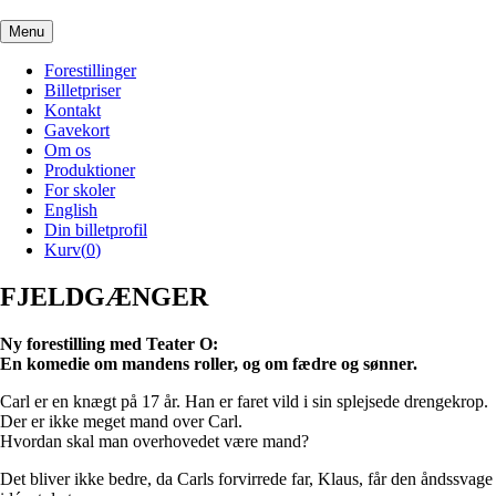
Menu
Forestillinger
Billetpriser
Kontakt
Gavekort
Om os
Produktioner
For skoler
English
Din billetprofil
Kurv(
0
)
FJELDGÆNGER
Ny forestilling med Teater O:
En komedie om mandens roller, og om fædre og sønner.
Carl er en knægt på 17 år. Han er faret vild i sin splejsede drengekrop.
Der er ikke meget mand over Carl.
Hvordan skal man overhovedet være mand?
Det bliver ikke bedre, da Carls forvirrede far, Klaus, får den åndssvage