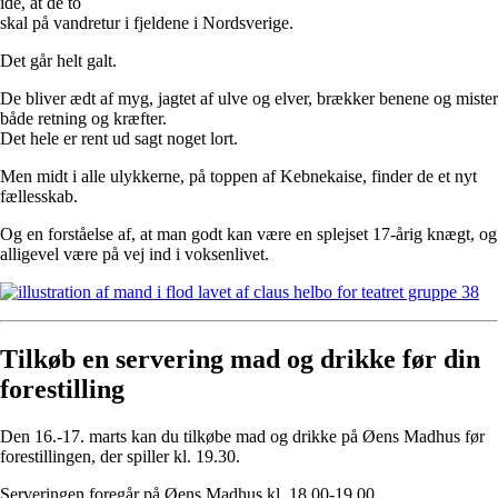
idé, at de to
skal på vandretur i fjeldene i Nordsverige.
Det går helt galt.
De bliver ædt af myg, jagtet af ulve og elver, brækker benene og mister
både retning og kræfter.
Det hele er rent ud sagt noget lort.
Men midt i alle ulykkerne, på toppen af Kebnekaise, finder de et nyt
fællesskab.
Og en forståelse af, at man godt kan være en splejset 17-årig knægt, og
alligevel være på vej ind i voksenlivet.
Tilkøb en servering mad og drikke før din
forestilling
Den 16.-17. marts kan du tilkøbe mad og drikke på Øens Madhus før
forestillingen, der spiller kl. 19.30.
Serveringen foregår på Øens Madhus kl. 18.00-19.00.