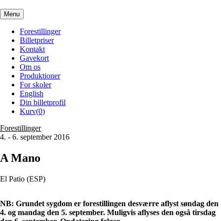
Menu
Forestillinger
Billetpriser
Kontakt
Gavekort
Om os
Produktioner
For skoler
English
Din billetprofil
Kurv(
0
)
Forestillinger
4. - 6. september 2016
A Mano
El Patio (ESP)
NB: Grundet sygdom er forestillingen desværre aflyst søndag den
4. og mandag den 5. september. Muligvis aflyses den også tirsdag