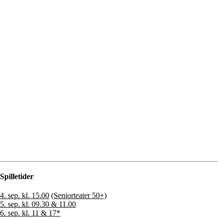
Spilletider
4. sep. kl. 15.00
(Seniorteater 50+)
5. sep. kl. 09.30 & 11.00
6. sep. kl. 11 & 17
*