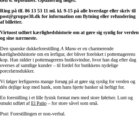
den 6. september. Opdatering følger.
Ring på tlf. 86 13 53 11 ml. kl. 9-15 på alle hverdage eller skriv til
post@gruppe38.dk for information om flytning eller refundering
af billetter.
Virtuost udført kærlighedshistorie om at gøre sig synlig for verden
og sine nærmeste.
Den spanske dukkeforestilling
A Mano
er en charmerende
kærlighedshistorie om en lerfigur, der bliver forelsket i pottemagerens
kop. Han sidder i pottemagerens butiksvindue, hvor han dag efter dag
overses af samtlige kunder – til fordel for butikkens nydelige
porcelænsdukker.
Vi følger lerfigurens mange forsøg på at gøre sig synlig for verden og
dén dejlige kop med hank, som hans hjerte banker så heftigt for.
En forestilling i et lille fysisk format men med store følelser. Lunt og
smukt udført af
El Patio
– for store såvel som små.
Psst: Forestillingen er non-verbal.