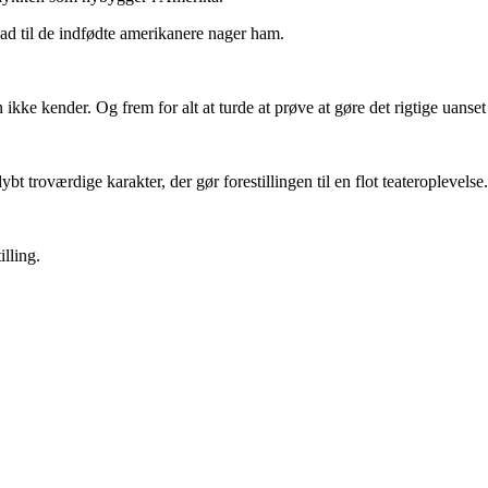
had til de indfødte amerikanere nager ham.
kke kender. Og frem for alt at turde at prøve at gøre det rigtige uanse
bt troværdige karakter, der gør forestillingen til en flot teateroplevelse.
lling.