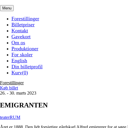
Menu
Forestillinger
Billetpriser
Kontakt
Gavekort
Om os
Produktioner
For skoler
English
Din billetprofil
Kurv(
0
)
Forestillinger
Køb billet
26. - 30. marts 2023
EMIGRANTEN
teaterRUM
Året er 1888. Den lidt forsigtige gårdskarl Alfred emigrerer for at sø