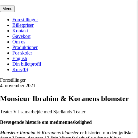
Menu
Forestillinger
Billetpriser
Kontakt
Gavekort
Om os
Produktioner
For skoler
English
Din billetprofil
Kurv(
0
)
Forestillinger
4. november 2021
Monsieur Ibrahim & Koranens blomster
Teater V i samarbejde med Sjællands Teater
Bevægende historie om medmenneskelighed
Monsieur Ibrahim & Koranens blomster
er historien om den jødiske