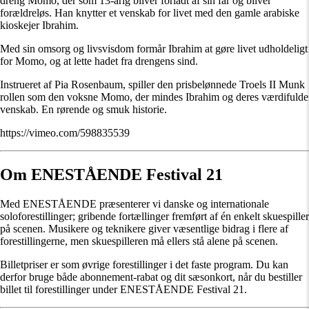
dreng Momo, der som 13-årig bliver forladt af sin far og bliver
forældreløs. Han knytter et venskab for livet med den gamle arabiske
kioskejer Ibrahim.
Med sin omsorg og livsvisdom formår Ibrahim at gøre livet udholdeligt
for Momo, og at lette hadet fra drengens sind.
Instrueret af Pia Rosenbaum, spiller den prisbelønnede Troels II Munk
rollen som den voksne Momo, der mindes Ibrahim og deres værdifulde
venskab. En rørende og smuk historie.
https://vimeo.com/598835539
Om ENESTÅENDE Festival 21
Med ENESTÅENDE præsenterer vi danske og internationale
soloforestillinger; gribende fortællinger fremført af én enkelt skuespiller
på scenen. Musikere og teknikere giver væsentlige bidrag i flere af
forestillingerne, men skuespilleren må ellers stå alene på scenen.
Billetpriser er som øvrige forestillinger i det faste program. Du kan
derfor bruge både abonnement-rabat og dit sæsonkort, når du bestiller
billet til forestillinger under ENESTÅENDE Festival 21.