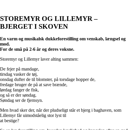
STOREMYR OG LILLEMYR –
BJERGET I SKOVEN
En varm og musikalsk dukkeforestilling om venskab, længsel og
mod.
For de små på 2-6 år og deres voksne.
Storemyr og Lillemyr laver alting sammen:
De fejer på mandage,
tirsdag vasker de tøj,
onsdag dufter de til blomster, på torsdage hopper de,
fredage bruger de på at save brænde,
lørdag fanger de fisk,
og så er der søndag.
Søndag ser de fjernsyn.
Men hvad sker der, når der pludseligt står et bjerg i baghaven, som
Lillemyr får uimodståelig stor lyst til
at bestige?