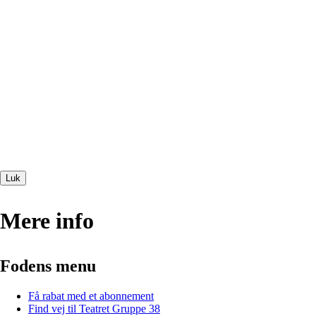
Luk
Mere info
Fodens menu
Få rabat med et abonnement
Find vej til Teatret Gruppe 38