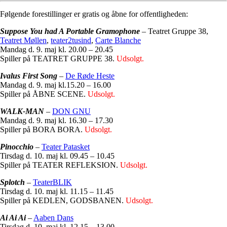
Følgende forestillinger er gratis og åbne for offentligheden:
Suppose You had A Portable Gramophone
– Teatret Gruppe 38,
Teatret Møllen
,
teater2tusind
,
Carte Blanche
Mandag d. 9. maj kl. 20.00 – 20.45
Spiller på
TEATRET GRUPPE 38.
Udsolgt.
Ivalus First Song
–
De Røde Heste
Mandag d. 9. maj kl.
15.20 – 16.00
Spiller på ÅBNE SCENE.
Udsolgt.
WALK-MAN
–
DON GNU
Mandag d. 9. maj kl. 16.30 – 17.30
Spiller på BORA BORA.
Udsolgt.
Pinocchio
–
Teater Patasket
Tirsdag d. 10. maj kl. 09.45 – 10.45
Spiller på
TEATER REFLEKSION
.
Udsolgt.
Splotch
–
TeaterBLIK
Tirsdag d. 10. maj kl. 11.15 – 11.45
Spiller på
KEDLEN, GODSBANEN
.
Udsolgt.
Ai Ai Ai
–
Aaben Dans
Tirsdag d. 10. maj kl. 12.15 – 13.00