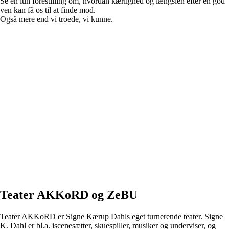
Se en lun forestilling om, hvordan kærlighed og længslen efter en god
ven kan få os til at finde mod.
Også mere end vi troede, vi kunne.
Teater AKKoRD og ZeBU
Teater AKKoRD er Signe Kærup Dahls eget turnerende teater. Signe
K. Dahl er bl.a. iscenesætter, skuespiller, musiker og underviser, og