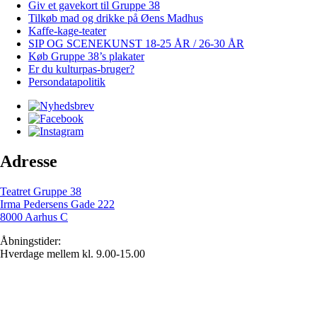
Giv et gavekort til Gruppe 38
Tilkøb mad og drikke på Øens Madhus
Kaffe-kage-teater
SIP OG SCENEKUNST 18-25 ÅR / 26-30 ÅR
Køb Gruppe 38’s plakater
Er du kulturpas-bruger?
Persondatapolitik
Adresse
Teatret Gruppe 38
Irma Pedersens Gade 222
8000 Aarhus C
Åbningstider:
Hverdage mellem kl. 9.00-15.00