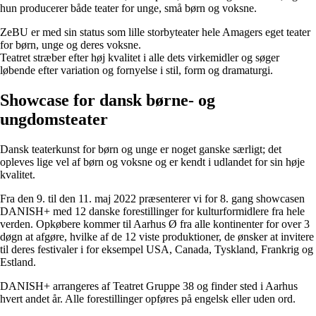
hun producerer både teater for unge, små børn og voksne.
ZeBU er med sin status som lille storbyteater hele Amagers eget teater
for børn, unge og deres voksne.
Teatret stræber efter høj kvalitet i alle dets virkemidler og søger
løbende efter variation og fornyelse i stil, form og dramaturgi.
Showcase for dansk børne- og
ungdomsteater
Dansk teaterkunst for børn og unge er noget ganske særligt; det
opleves lige vel af børn og voksne og er kendt i udlandet for sin høje
kvalitet.
Fra den 9. til den 11. maj 2022 præsenterer vi for 8. gang showcasen
DANISH+ med 12 danske forestillinger for kulturformidlere fra hele
verden. Opkøbere kommer til Aarhus Ø fra alle kontinenter for over 3
døgn at afgøre, hvilke af de 12 viste produktioner, de ønsker at invitere
til deres festivaler i for eksempel USA, Canada, Tyskland, Frankrig og
Estland.
DANISH+ arrangeres af Teatret Gruppe 38 og finder sted i Aarhus
hvert andet år. Alle forestillinger opføres på engelsk eller uden ord.