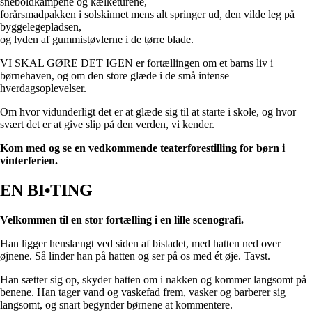
sneboldkampene og kælketurene,
forårsmadpakken i solskinnet mens alt springer ud, den vilde leg på
byggelegepladsen,
og lyden af gummistøvlerne i de tørre blade.
VI SKAL GØRE DET IGEN er fortællingen om et barns liv i
børnehaven, og om den store glæde i de små intense
hverdagsoplevelser.
Om hvor vidunderligt det er at glæde sig til at starte i skole, og hvor
svært det er at give slip på den verden, vi kender.
Kom med og se en vedkommende teaterforestilling for børn i
vinterferien.
EN BI•TING
Velkommen til en stor fortælling i en lille scenografi.
Han ligger henslængt ved siden af bistadet, med hatten ned over
øjnene. Så linder han på hatten og ser på os med ét øje. Tavst.
Han sætter sig op, skyder hatten om i nakken og kommer langsomt på
benene. Han tager vand og vaskefad frem, vasker og barberer sig
langsomt, og snart begynder børnene at kommentere.