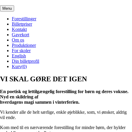
Menu
Forestillinger
Billetpriser
Kontakt
Gavekort
Om os
Produktioner
For skoler
English
Din billetprofil
Kurv(
0
)
VI SKAL GØRE DET IGEN
En poetisk og lettilgængelig forestilling for børn og deres voksne.
Nyd en skildring af
hverdagens magi sammen i vinterferien.
Vi kender alle de helt særlige, enkle øjeblikke, som, vi ønsker, aldrig
vil ende.
Kom med til en nærværende forestilling for mindre børn, der hylder