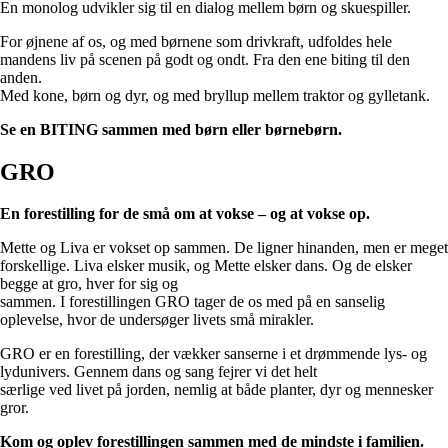
En monolog udvikler sig til en dialog mellem børn og skuespiller.
For øjnene af os, og med børnene som drivkraft, udfoldes hele
mandens liv på scenen på godt og ondt. Fra den ene biting til den
anden.
Med kone, børn og dyr, og med bryllup mellem traktor og gylletank.
Se en BITING sammen med børn eller børnebørn.
GRO
En forestilling for de små om at vokse – og at vokse op.
Mette og Liva er vokset op sammen. De ligner hinanden, men er meget
forskellige. Liva elsker musik, og Mette elsker dans. Og de elsker
begge at gro, hver for sig og
sammen. I forestillingen GRO tager de os med på en sanselig
oplevelse, hvor de undersøger livets små mirakler.
GRO er en forestilling, der vækker sanserne i et drømmende lys- og
lydunivers. Gennem dans og sang fejrer vi det helt
særlige ved livet på jorden, nemlig at både planter, dyr og mennesker
gror.
Kom og oplev forestillingen sammen med de mindste i familien.