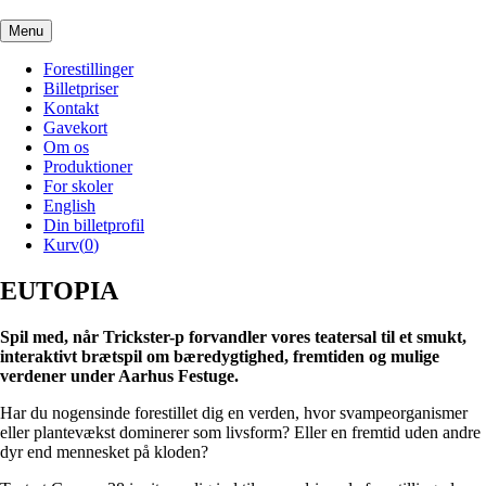
Menu
Forestillinger
Billetpriser
Kontakt
Gavekort
Om os
Produktioner
For skoler
English
Din billetprofil
Kurv(
0
)
EUTOPIA
Spil med, når Trickster-p forvandler vores teatersal til et smukt,
interaktivt brætspil om bæredygtighed, fremtiden og mulige
verdener under Aarhus Festuge.
Har du nogensinde forestillet dig en verden, hvor svampeorganismer
eller plantevækst dominerer som livsform? Eller en fremtid uden andre
dyr end mennesket på kloden?