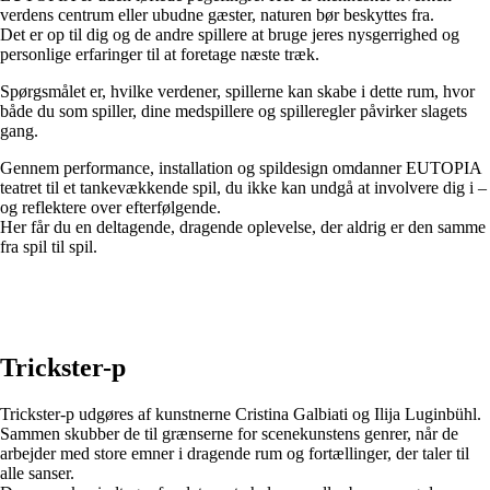
verdens centrum eller ubudne gæster, naturen bør beskyttes fra.
Det er op til dig og de andre spillere at bruge jeres nysgerrighed og
personlige erfaringer til at foretage næste træk.
Spørgsmålet er, hvilke verdener, spillerne kan skabe i dette rum, hvor
både du som spiller, dine medspillere og spilleregler påvirker slagets
gang.
Gennem performance, installation og spildesign omdanner EUTOPIA
teatret til et tankevækkende spil, du ikke kan undgå at involvere dig i –
og reflektere over efterfølgende.
Her får du en deltagende, dragende oplevelse, der aldrig er den samme
fra spil til spil.
Trickster-p
Trickster-p udgøres af kunstnerne Cristina Galbiati og Ilija Luginbühl.
Sammen skubber de til grænserne for scenekunstens genrer, når de
arbejder med store emner i dragende rum og fortællinger, der taler til
alle sanser.