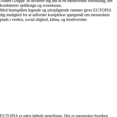
Teatret Gruppe 38 inviterer dig ind til en medrivende forestilling, der
kombinerer spildesign og scenekunst.
Med brætspillets legende og uforpligtende rammer giver EUTOPIA
dig mulighed for at udforske komplekse spørgsmål om menneskets
plads i verden, social ulighed, klima, og biodiversitet.
EUTOPIA er uden løftede pegefingre. Her er mennesker hverken