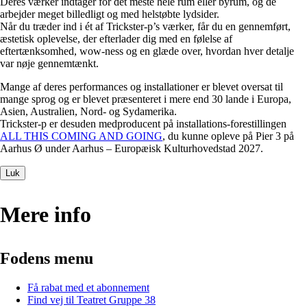
Deres værker indtager for det meste hele rum eller byrum, og de
arbejder meget billedligt og med helstøbte lydsider.
Når du træder ind i ét af Trickster-p’s værker, får du en gennemført,
æstetisk oplevelse, der efterlader dig med en følelse af
eftertænksomhed, wow-ness og en glæde over, hvordan hver detalje
var nøje gennemtænkt.
Mange af deres performances og installationer er blevet oversat til
mange sprog og er blevet præsenteret i mere end 30 lande i Europa,
Asien, Australien, Nord- og Sydamerika.
Trickster-p er desuden medproducent på installations-forestillingen
ALL THIS COMING AND GOING
, du kunne opleve på Pier 3 på
Aarhus Ø under Aarhus – Europæisk Kulturhovedstad 2027.
Luk
Mere info
Fodens menu
Få rabat med et abonnement
Find vej til Teatret Gruppe 38