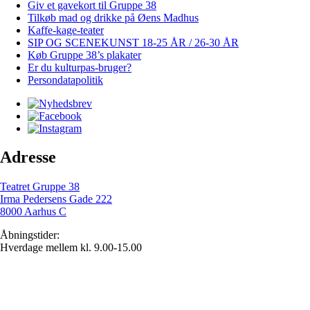
Giv et gavekort til Gruppe 38
Tilkøb mad og drikke på Øens Madhus
Kaffe-kage-teater
SIP OG SCENEKUNST 18-25 ÅR / 26-30 ÅR
Køb Gruppe 38’s plakater
Er du kulturpas-bruger?
Persondatapolitik
Adresse
Teatret Gruppe 38
Irma Pedersens Gade 222
8000 Aarhus C
Åbningstider:
Hverdage mellem kl. 9.00-15.00