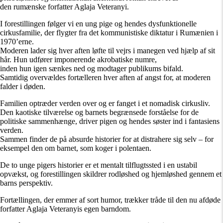
den rumænske forfatter Aglaja Veteranyi.
I forestillingen følger vi en ung pige og hendes dysfunktionelle
cirkusfamilie, der flygter fra det kommunistiske diktatur i Rumænien i
1970’erne.
Moderen lader sig hver aften løfte til vejrs i manegen ved hjælp af sit
hår. Hun udfører imponerende akrobatiske numre,
inden hun igen sænkes ned og modtager publikums bifald.
Samtidig overvældes fortælleren hver aften af angst for, at moderen
falder i døden.
Familien optræder verden over og er fanget i et nomadisk cirkusliv.
Den kaotiske tilværelse og barnets begrænsede forståelse for de
politiske sammenhænge, driver pigen og hendes søster ind i fantasiens
verden.
Sammen finder de på absurde historier for at distrahere sig selv – for
eksempel den om barnet, som koger i polentaen.
De to unge pigers historier er et mentalt tilflugtssted i en ustabil
opvækst, og forestillingen skildrer rodløshed og hjemløshed gennem et
barns perspektiv.
Fortællingen, der emmer af sort humor, trækker tråde til den nu afdøde
forfatter Aglaja Veteranyis egen barndom.