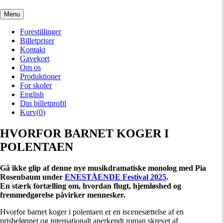
Menu
Forestillinger
Billetpriser
Kontakt
Gavekort
Om os
Produktioner
For skoler
English
Din billetprofil
Kurv(
0
)
HVORFOR BARNET KOGER I
POLENTAEN
Gå ikke glip af denne nye musikdramatiske monolog med Pia
Rosenbaum under
ENESTÅENDE Festival 2025
.
En stærk fortælling om, hvordan flugt, hjemløshed og
fremmedgørelse påvirker mennesker.
Hvorfor barnet koger i polentaen er en iscenesættelse af en
prisbelønnet og internationalt anerkendt roman skrevet af