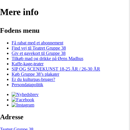
Mere info
Fodens menu
Få rabat med et abonnement
Find vej til Teatret Gruppe 38
Giv et gavekort til Gruppe 38
Tilkøb mad og drikke på Øens Madhus
Kaffe-kage-teater
SIP OG SCENEKUNST 18-25 ÅR / 26-30 ÅR
Køb Gruppe 38’s plakater
Er du kulturpas-bruger?
Persondatapolitik
Adresse
Teatret Gruppe 38