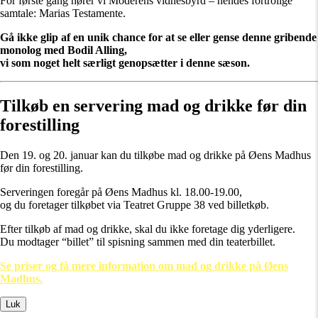
For første gang hører vi Moderens vidnesbyrd – hendes fortrolige
samtale: Marias Testamente.
Gå ikke glip af en unik chance for at se eller gense denne gribende
monolog med Bodil Alling,
vi som noget helt særligt genopsætter i denne sæson.
Tilkøb en servering mad og drikke før din
forestilling
Den 19. og 20. januar kan du tilkøbe mad og drikke på Øens Madhus
før din forestilling.
Serveringen foregår på Øens Madhus kl. 18.00-19.00,
og du foretager tilkøbet via Teatret Gruppe 38 ved billetkøb.
Efter tilkøb af mad og drikke, skal du ikke foretage dig yderligere.
Du modtager “billet” til spisning sammen med din teaterbillet.
Se priser og få mere information om mad og drikke på Øens
Madhus.
Luk