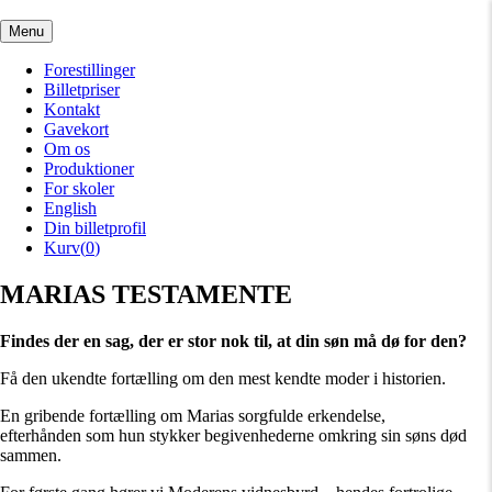
Menu
Forestillinger
Billetpriser
Kontakt
Gavekort
Om os
Produktioner
For skoler
English
Din billetprofil
Kurv(
0
)
MARIAS TESTAMENTE
Findes der en sag, der er stor nok til, at din søn må
dø for den?
Få den ukendte fortælling om den mest kendte moder i historien.
En gribende fortælling om Marias sorgfulde erkendelse,
efterhånden som hun stykker begivenhederne omkring sin søns død
sammen.