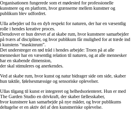
Organisationen fungerede som et mødested for professionelle
kunstnere og en platform, hvor grænserne mellem kunstner og
publikum blev udfordret.
Ulla arbejder ud fra en dyb respekt for naturen, der har en væsentlig
rolle i hendes kreative proces.
Derudover er hun drevet af at skabe rum, hvor kunstnere samarbejder
på tværs af discipliner, og hvor publikum får mulighed for at træde ind
i kunstens “maskinrum”.
Det understreger en rød tråd i hendes arbejde: Troen på at alle
mennesker har en væsentlig relation til naturen, og at alle mennesker
har en skabende dimension,
der skal stimuleres og anerkendes.
Ved at skabe rum, hvor kunst og natur bidrager side om side, skaber
hun taktile, følelsesmæssige og sensoriske oplevelser.
Ullas tilgang til kunst er integreret og helhedsorienteret. Hun er med
The Garden Studio en drivkraft, der skaber fællesskaber,
hvor kunstnere kan samarbejde på nye måder, og hvor publikums
deltagelse er en aktiv del af den kunstneriske oplevelse.