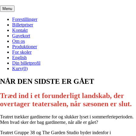
Menu
Forestillinger
Billetpriser
Kontakt
Gavekort
Om os
Produktioner
For skoler
English
Din billetprofil
Kurv(
0
)
NÅR DEN SIDSTE ER GÅET
Træd ind i et forunderligt landskab, der
overtager teatersalen, når sæsonen er slut.
Teatret trækker gardinerne for og slukker lyset i sommerferieperioden.
Men hvad sker der bag gardinerne, når alle er gået?
Teatret Gruppe 38 og The Garden Studio byder indenfor i