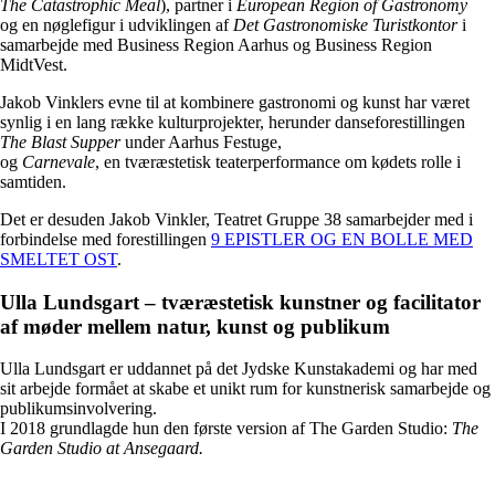
The Catastrophic Meal
), partner i
European Region of Gastronomy
og en nøglefigur i udviklingen af
Det Gastronomiske Turistkontor
i
samarbejde med Business Region Aarhus og Business Region
MidtVest.
Jakob Vinklers evne til at kombinere gastronomi og kunst har været
synlig i en lang række kulturprojekter, herunder danseforestillingen
The Blast Supper
under Aarhus Festuge,
og
Carnevale
, en tværæstetisk teaterperformance om kødets rolle i
samtiden.
Det er desuden Jakob Vinkler, Teatret Gruppe 38 samarbejder med i
forbindelse med forestillingen
9 EPISTLER OG EN BOLLE MED
SMELTET OST
.
Ulla Lundsgart – tværæstetisk kunstner og facilitator
af møder mellem natur, kunst og publikum
Ulla Lundsgart er uddannet på det Jydske Kunstakademi og har med
sit arbejde formået at skabe et unikt rum for kunstnerisk samarbejde og
publikumsinvolvering.
I 2018 grundlagde hun den første version af The Garden Studio:
The
Garden Studio at Ansegaard.