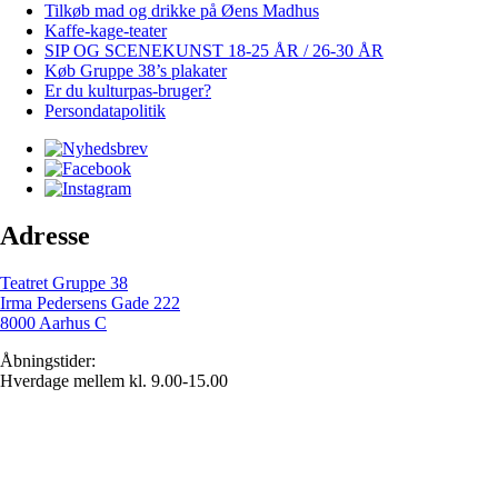
Tilkøb mad og drikke på Øens Madhus
Kaffe-kage-teater
SIP OG SCENEKUNST 18-25 ÅR / 26-30 ÅR
Køb Gruppe 38’s plakater
Er du kulturpas-bruger?
Persondatapolitik
Adresse
Teatret Gruppe 38
Irma Pedersens Gade 222
8000 Aarhus C
Åbningstider:
Hverdage mellem kl. 9.00-15.00