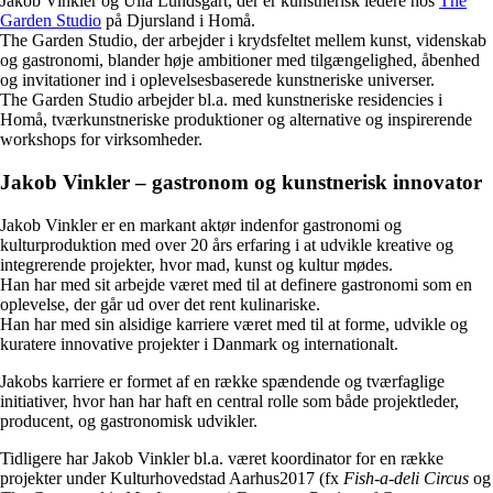
Jakob Vinkler og Ulla Lundsgart, der er kunstnerisk ledere hos
The
Garden Studio
på Djursland i Homå.
The Garden Studio, der arbejder i krydsfeltet mellem kunst, videnskab
og gastronomi, blander høje ambitioner med tilgængelighed, åbenhed
og invitationer ind i oplevelsesbaserede kunstneriske universer.
The Garden Studio arbejder bl.a. med kunstneriske residencies i
Homå, tværkunstneriske produktioner og alternative og inspirerende
workshops for virksomheder.
Jakob Vinkler
–
gastronom og kunstnerisk innovator
Jakob Vinkler er en markant aktør indenfor gastronomi og
kulturproduktion med over 20 års erfaring i at udvikle kreative og
integrerende projekter, hvor mad, kunst og kultur mødes.
Han har med sit arbejde været med til at definere gastronomi som en
oplevelse, der går ud over det rent kulinariske.
Han har med sin alsidige karriere været med til at forme, udvikle og
kuratere innovative projekter i Danmark og internationalt.
Jakobs karriere er formet af en række spændende og tværfaglige
initiativer, hvor han har haft en central rolle som både projektleder,
producent, og gastronomisk udvikler.
Tidligere har Jakob Vinkler bl.a. været koordinator for en række
projekter under Kulturhovedstad Aarhus2017 (fx
Fish-a-deli Circus
og