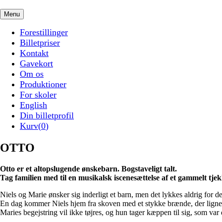
Menu
Forestillinger
Billetpriser
Kontakt
Gavekort
Om os
Produktioner
For skoler
English
Din billetprofil
Kurv(
0
)
OTTO
Otto er et altopslugende ønskebarn. Bogstaveligt talt.
Tag familien med til en musikalsk iscenesættelse af et gammelt tj
Niels og Marie ønsker sig inderligt et barn, men det lykkes aldrig for d
En dag kommer Niels hjem fra skoven med et stykke brænde, der ligner
Maries begejstring vil ikke tøjres, og hun tager kæppen til sig, som var d