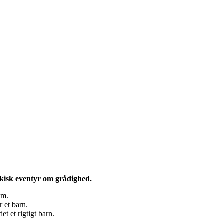
ekkisk eventyr om grådighed.
em.
 et barn.
et et rigtigt barn.